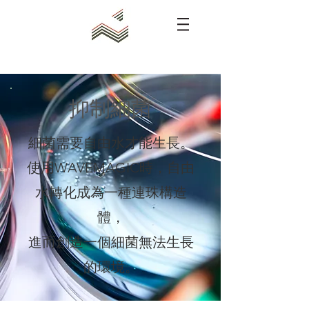
抑制細菌
細菌需要自由水才能生長。
使用WAVEMAGIC時，自由
水轉化成為
一種連珠構造
體，
進而創造一個細菌無法生長
的環境。