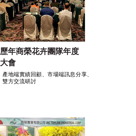
歷年商榮花卉團隊年度
大會
產地端實績回顧、市場端訊息分享、
雙方交流研討