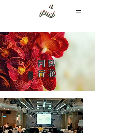
​
行
與
花
同
歷年國內外活動記實