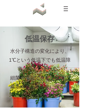
​低温保存
水分子構造の変化により、
1℃という低温下でも低温障
害は発生しません。
細菌が増殖できない環境で
農産物をより安全に保存す
ることが可能に。