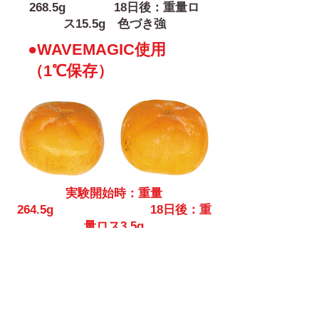
268.5g 18日後：重量ロ
ス15.5g 色づき強
●WAVEMAGIC使用
（1℃保存）
実験開始時：重量
264.5g
18日後：重
量ロス3.5g
色づきもほとんどなく、固
さも維持
WAVEMAGICを使用した柿は水分ロ