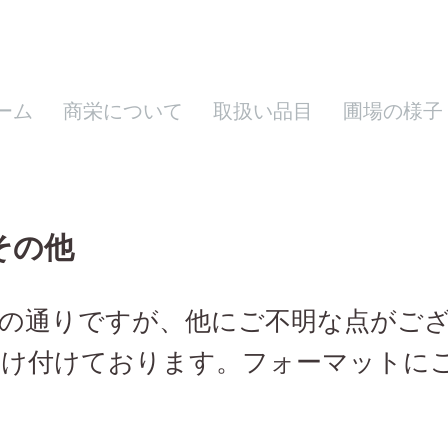
ーム
商栄について
取扱い品目
圃場の様子
e その他
の通りですが、他にご不明な点がござ
受け付けております。フォーマットに